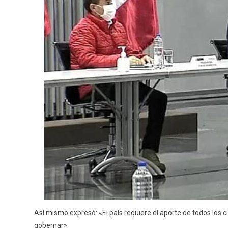
Así mismo expresó: «El país requiere el aporte de todos los c
gobernar».