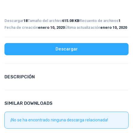
Descargar
18
Tamaño del archivo
615.08 KB
Recuento de archivos
1
Fecha de creación
enero 10, 2020
Última actualización
enero 10, 2020
Descargar
DESCRIPCIÓN
SIMILAR DOWNLOADS
¡No se ha encontrado ninguna descarga relacionada!