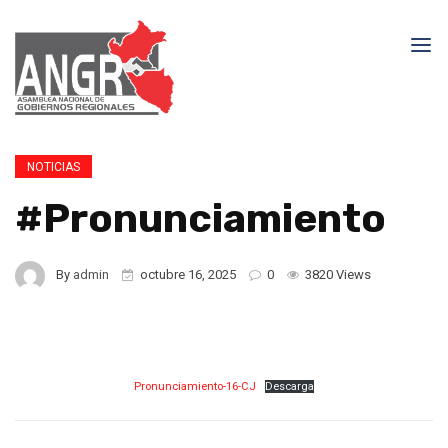
NOTICIAS
#Pronunciamiento
By
admin
octubre 16, 2025
0
3820 Views
Pronunciamiento-16-CJ
Descarga