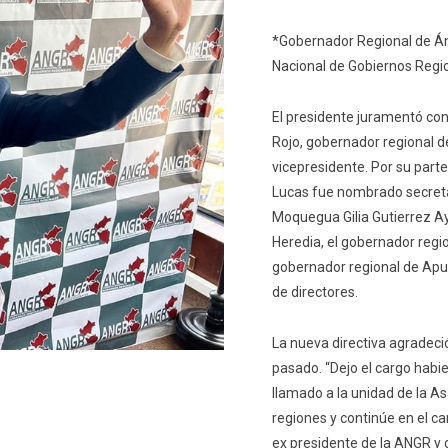
*Gobernador Regional de Án
Nacional de Gobiernos Reg
El presidente juramentó con
Rojo, gobernador regional d
vicepresidente. Por su part
Lucas fue nombrado secreta
Moquegua Gilia Gutierrez A
Heredia, el gobernador reg
gobernador regional de Ap
de directores.
La nueva directiva agradeci
pasado. “Dejo el cargo habi
llamado a la unidad de la A
regiones y continúe en el ca
ex presidente de la ANGR y