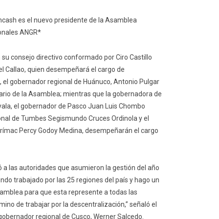
cash es el nuevo presidente de la Asamblea
ionales ANGR*
 su consejo directivo conformado por Ciro Castillo
el Callao, quien desempeñará el cargo de
e, el gobernador regional de Huánuco, Antonio Pulgar
rio de la Asamblea; mientras que la gobernadora de
yala, el gobernador de Pasco Juan Luis Chombo
ional de Tumbes Segismundo Cruces Ordinola y el
urímac Percy Godoy Medina, desempeñarán el cargo
ó a las autoridades que asumieron la gestión del año
endo trabajado por las 25 regiones del país y hago un
samblea para que esta represente a todas las
mino de trabajar por la descentralización,” señaló el
 gobernador regional de Cusco, Werner Salcedo.