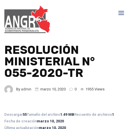
RESOLUCIÓN
MINISTERIAL N°
055-2020-TR
By
admin
marzo 10, 2020
0
1955 Views
Descargar
55
Tamaño del archivo
1.49 MB
Recuento de archivos
1
Fecha de creación
marzo 10, 2020
Última actualización
marzo 10, 2020