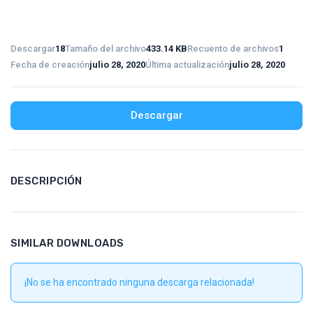
Descargar
18
Tamaño del archivo
433.14 KB
Recuento de archivos
1
Fecha de creación
julio 28, 2020
Última actualización
julio 28, 2020
Descargar
DESCRIPCIÓN
SIMILAR DOWNLOADS
¡No se ha encontrado ninguna descarga relacionada!