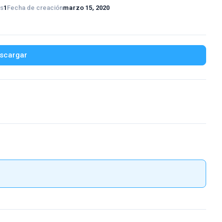
os
1
Fecha de creación
marzo 15, 2020
scargar