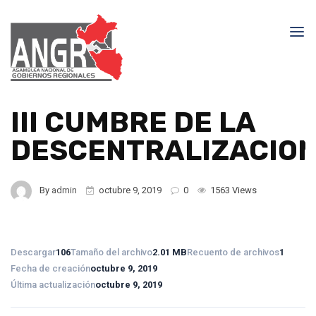
III CUMBRE DE LA
DESCENTRALIZACIO
By
admin
octubre 9, 2019
0
1563 Views
Descargar
106
Tamaño del archivo
2.01 MB
Recuento de archivos
1
Fecha de creación
octubre 9, 2019
Última actualización
octubre 9, 2019