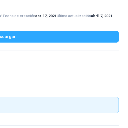
s
1
Fecha de creación
abril 7, 2021
Última actualización
abril 7, 2021
scargar