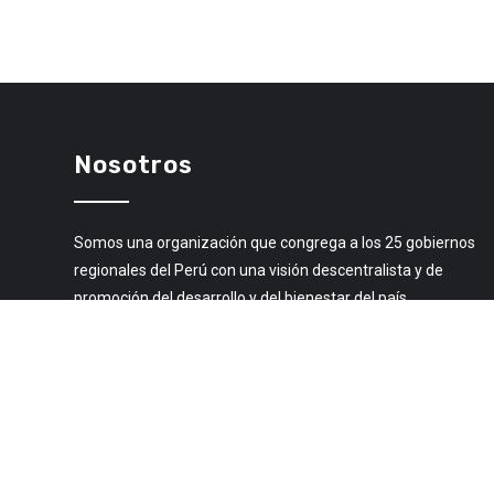
Nosotros
Somos una organización que congrega a los 25 gobiernos
regionales del Perú con una visión descentralista y de
promoción del desarrollo y del bienestar del país.
Libro de Reclamaciones
© 2020 Todos los derechos Reservados