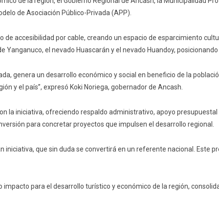
ómico de la región, el Gobierno Regional de Áncash, la Municipalidad Pr
odelo de Asociación Público-Privada (APP).
co de accesibilidad por cable, creando un espacio de esparcimiento cultur
 de Yanganuco, el nevado Huascarán y el nevado Huandoy, posicionando a
rivada, genera un desarrollo económico y social en beneficio de la pobl
gión y el país”, expresó Koki Noriega, gobernador de Ancash.
la iniciativa, ofreciendo respaldo administrativo, apoyo presupuestal 
nversión para concretar proyectos que impulsen el desarrollo regional.
an iniciativa, que sin duda se convertirá en un referente nacional. Este
 impacto para el desarrollo turístico y económico de la región, consol