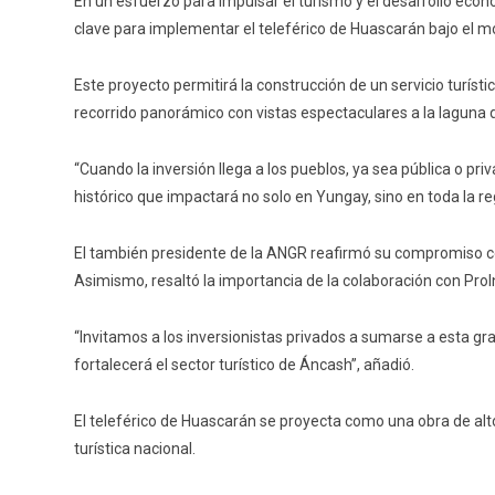
En un esfuerzo para impulsar el turismo y el desarrollo econ
clave para implementar el teleférico de Huascarán bajo el m
Este proyecto permitirá la construcción de un servicio turísti
recorrido panorámico con vistas espectaculares a la laguna
“Cuando la inversión llega a los pueblos, ya sea pública o p
histórico que impactará no solo en Yungay, sino en toda la re
El también presidente de la ANGR reafirmó su compromiso con 
Asimismo, resaltó la importancia de la colaboración con ProI
“Invitamos a los inversionistas privados a sumarse a esta gr
fortalecerá el sector turístico de Áncash”, añadió.
El teleférico de Huascarán se proyecta como una obra de alto
turística nacional.