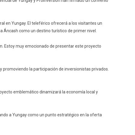
ovincial de Yungay y ProInversión han firmado un convenio
al en Yungay. El teleférico ofrecerá a los visitantes un
 Áncash como un destino turístico de primer nivel.
ación. Estoy muy emocionado de presentar este proyecto
y promoviendo la participación de inversionistas privados.
 proyecto emblemático dinamizará la economía local y
idando a Yungay como un punto estratégico en la oferta