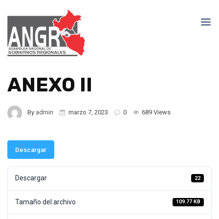
ANEXO II
By
admin
marzo 7, 2023
0
689 Views
Descargar
Descargar
22
Tamaño del archivo
109.77 KB