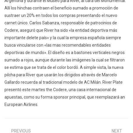
Argentina y durante el Museo para River, al cara del Monumental.
Allí los hinchas contraen el beneficio sumado a promoción de
sustraer un 20% en todos los compras presentando el nuevo
carnet único. Carlos Sabanza, responsable de patrocinios de
Codere, aseguró que River ha sido «la entidad deportiva más
importante delete país» y la cual la empresa española siempre
busca vincularse con «las mas recomendables entidades
deportivas de mundo». El diseño es a bastones verticales negros
sumado a rojos, aunque durante las imágenes la cual se filtraron
se estima que se trata de el color bordó. A simple vista, la nueva
pilcha para River que usarán los dirigidos através de Marcelo
Gallardo recuerda al tradicional modelo de AC Milán. River Plate
presentó este martes the Codere, una casa internacional de
apuestas, como su forma sponsor principal, que reemplazará an
European Airlines.
PREVIOUS
NEXT