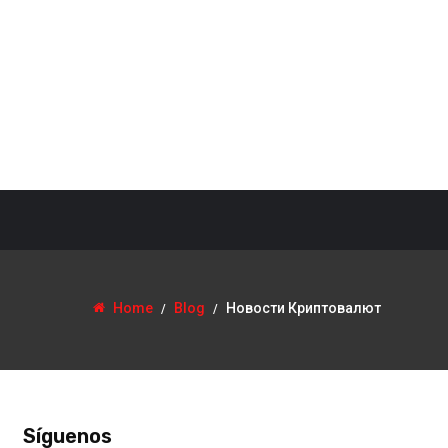
octubre 30, 2020
Admin
Биржа Bitfinex 【 Битфинекс 
Вход Торговля Отзывы
Home
Blog
Новости Криптовалют
Ознакомиться со всеми комиссиями Bitfinex можно на сайте в разд
Битфайнекс можно в криптовалюте, фиате (USD, EUR, GBP, JPY) или 
фиатных валютах https://cryptocat.org/...
Síguenos