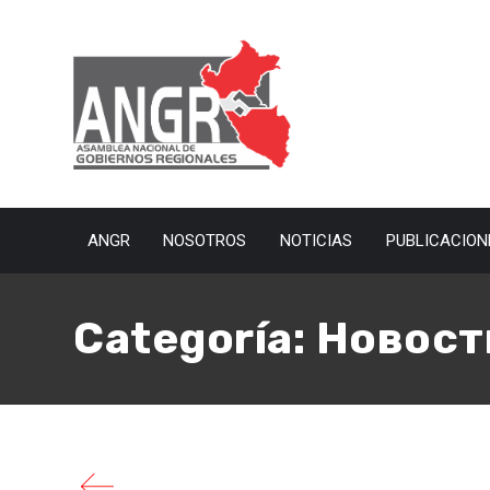
octubre 30, 2020
Admin
ANGR
NOSOTROS
NOTICIAS
PUBLICACION
Биржа Bitfinex 【 Битф
Вход Торговля Отзывы
Categoría:
Новост
а
Ознакомиться со всеми комиссиями Bitfinex можно н
Битфайнекс можно в криптовалюте, фиате (USD, EUR, 
фиатных валютах https://cryptocat.org/...