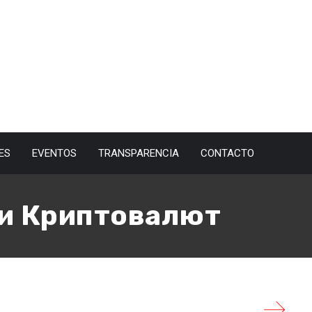
ES
EVENTOS
TRANSPARENCIA
CONTACTO
инекс 】 Регистрация
и Криптовалют
а сайте в разделе Комиссии/Fees. Пополнить счет на
GBP, JPY) или Tether USDt / EURt. Для депозита в