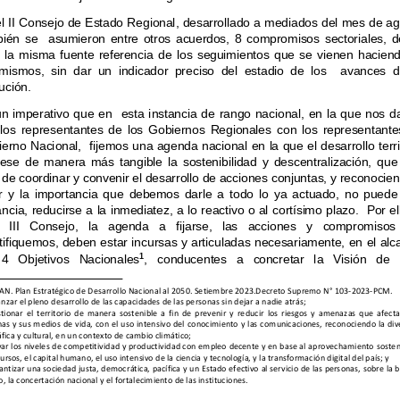
l II Consejo de Estado Regional, desarrollado a
 mediados del mes de ago
ién  se    asumieron  entre  otros  acuerdos,  8  compr
omisos  sectoriales,  de
  la  misma  fuente  referencia  de  los  seguimientos
  que  se  vienen  haciend
 mismos,  sin  dar  un  indicador  preciso  del  estadi
o  de  los    avances  d
ución.  
un  imperativo que en   esta  instancia de  rango  na
cional, en  la que nos  
  los  representantes  de  los  Gobiernos  Regionales
  con  los  representantes
erno Nacional,  fijemos una agenda nacional en 
la que el desarrollo territ
ese  de  manera  más  tangible  la  sostenibilidad  y 
descentralización,  que
  de coordinar y convenir el desarrollo de acci
ones conjuntas, y reconocien
r  y  la  importancia  que  debemos  darle  a  todo  lo 
ya  actuado,  no  puede 
ancia, reducirse a la inmediatez, a lo reactivo
 o al cortísimo plazo.  Por el
  III   Consejo,   la   agenda   a   fijarse,   las   acciones
   y   compromisos 
tifiquemos, deben estar incursas y articuladas 
necesariamente, en el alc
  4   Objetivos   Nacionales
,   conducentes   a   concretar   la   Visión   de   
1
N. Plan Estratégico de Desarrollo Nacional al 
2050. Setiembre 2023.Decreto Supremo N° 103-2023-PC
M. 
anzar el pleno desarrollo de las capacidades 
de las personas sin dejar a nadie atrás;  
tionar  el  territorio  de  manera  sostenible  a  f
in  de  prevenir  y  reducir  los  riesgos  y  amenazas  que
  afecta
as y sus medios de vida, con el uso intensivo
 del conocimiento y las comunicaciones, reconociend
o la div
fica y cultural, en un contexto de cambio cli
mático;  
var los niveles de competitividad y productiv
idad con empleo decente y en base al aprovechamient
o sosten
cursos, el capital humano, el uso intensivo d
e la ciencia y tecnología, y la transformación digi
tal del país; y 
antizar una sociedad justa, democrática, pací
fica y un Estado efectivo al servicio de las person
as, sobre la b
o, la concertación nacional y el fortalecimie
nto de las instituciones. 