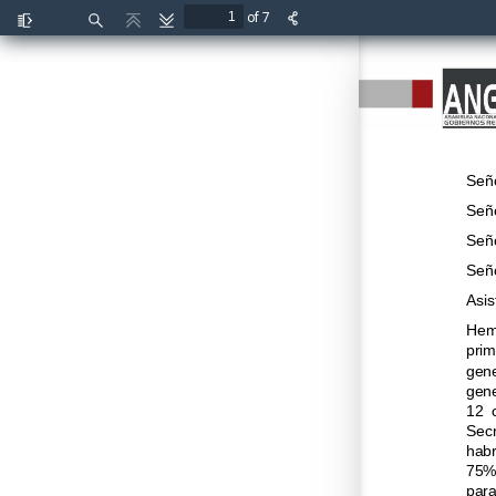
of 7
Toggle
Find
Previous
Next
Sidebar
Seño
Seño
Seño
Seño
Asis
Hemo
prim
gener
gene
12  
Secr
habrí
75% 
para