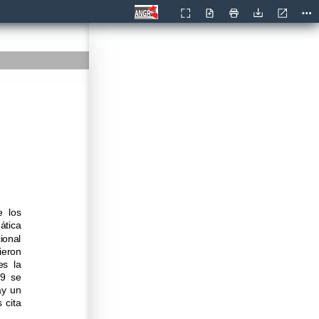
Current
Presentation
Open
Print
Download
Too
View
Mode
  los 
ática 
ional 
ieron 
s  la 
9  se 
y  un 
cita 