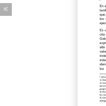
En e
tamb
que,
los 
ejec
Es  
cita
Gobi
expr
allá
valo
inst
esta 
iden
los 
1
CEPLA
1) Alc
2)  Ges
person
geográ
3) Ele
los re
4) Gar
diálog