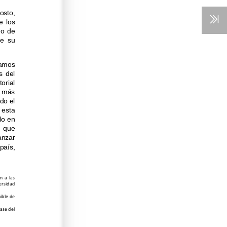
sto, 
  los 
o  de 
e  su 
damos 
  del 
orial 
  más 
do el 
 esta 
lo en 
  que 
anzar 
país, 
n  a  las 
ersidad 
ible de 
ase del 