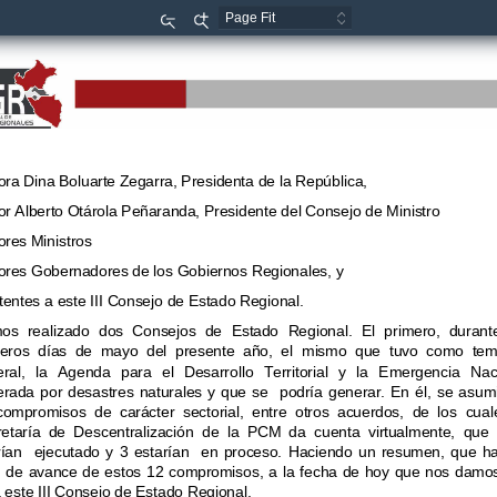
Zoom
Zoom
Out
In
ra Dina Boluarte Zegarra, Presidenta de la Repú
blica, 
r Alberto Otárola Peñaranda, Presidente del Con
sejo de Ministro 
res Ministros 
res Gobernadores de los Gobiernos Regionales, y
tentes a este III Consejo de Estado Regional. 
s  realizado  dos  Consejos  de  Estado  Regional.  El
  primero,  durante
eros  días  de  mayo  del  presente  año,  el  mismo  qu
e  tuvo  como  tem
al,   la  Agenda   para  el   Desarrollo   Territorial  y
  la  Emergencia  Nac
rada  por  desastres  naturales  y  que  se    podría  g
enerar.  En  él,  se  asum
compromisos  de  carácter  sectorial,  entre  otros  a
cuerdos,  de  los  cuale
etaría  de  Descentralización  de  la  PCM  da  cuenta
  virtualmente,  que  
an    ejecutado  y  3  estarían    en  proceso.  Hacien
do  un  resumen,  que  ha
de avance de estos 12 compromisos, a la fecha d
e hoy que nos damos 
 este III Consejo de Estado Regional.  